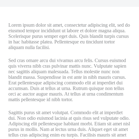
Lorem ipsum dolor sit amet, consectetur adipiscing elit, sed do
eiusmod tempor incididunt ut labore et dolore magna aliqua.
Scelerisque purus semper eget duis. Quis blandit turpis cursus
in hac habitasse platea. Pellentesque eu tincidunt tortor
aliquam nulla facilisi.
Sed cras ornare arcu dui vivamus arcu felis. Cursus euismod
quis viverra nibh cras pulvinar mattis nunc. Vulputate sapien
nec sagittis aliquam malesuada. Tellus molestie nunc non
blandit massa. Suspendisse in est ante in nibh mauris cursus.
Erat pellentesque adipiscing commodo elit at imperdiet dui
accumsan. Duis at tellus at urna. Rutrum quisque non tellus
orci ac auctor augue mauris. At tellus at urna condimentum
mattis pellentesque id nibh tortor.
Sagittis purus sit amet volutpat. Commodo elit at imperdiet
dui. Non odio euismod lacinia at quis risus sed vulputate odio.
Adipiscing elit pellentesque habitant morbi. Etiam sit amet nisl
purus in mollis. Nam at lectus urna duis. Aliquet eget sit amet
tellus cras adipiscing enim eu turpis. Facilisis mauris sit amet