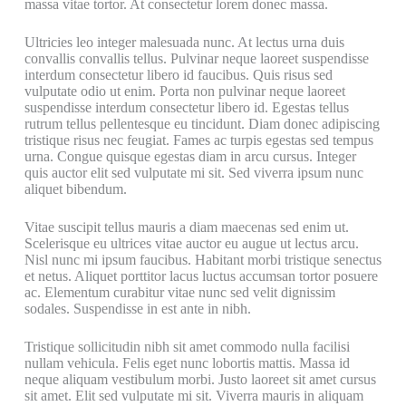
massa vitae tortor. At consectetur lorem donec massa.
Ultricies leo integer malesuada nunc. At lectus urna duis
convallis convallis tellus. Pulvinar neque laoreet suspendisse
interdum consectetur libero id faucibus. Quis risus sed
vulputate odio ut enim. Porta non pulvinar neque laoreet
suspendisse interdum consectetur libero id. Egestas tellus
rutrum tellus pellentesque eu tincidunt. Diam donec adipiscing
tristique risus nec feugiat. Fames ac turpis egestas sed tempus
urna. Congue quisque egestas diam in arcu cursus. Integer
quis auctor elit sed vulputate mi sit. Sed viverra ipsum nunc
aliquet bibendum.
Vitae suscipit tellus mauris a diam maecenas sed enim ut.
Scelerisque eu ultrices vitae auctor eu augue ut lectus arcu.
Nisl nunc mi ipsum faucibus. Habitant morbi tristique senectus
et netus. Aliquet porttitor lacus luctus accumsan tortor posuere
ac. Elementum curabitur vitae nunc sed velit dignissim
sodales. Suspendisse in est ante in nibh.
Tristique sollicitudin nibh sit amet commodo nulla facilisi
nullam vehicula. Felis eget nunc lobortis mattis. Massa id
neque aliquam vestibulum morbi. Justo laoreet sit amet cursus
sit amet. Elit sed vulputate mi sit. Viverra mauris in aliquam